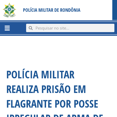
Ir
content
POLÍCIA MILITAR DE RONDÔNIA
para
o
conteúdo
Menu
Search
Search
POLÍCIA MILITAR
REALIZA PRISÃO EM
FLAGRANTE POR POSSE