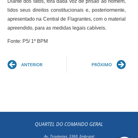
Diante dos fatos, fora dada voz de prisão ao homem,
lidos seus direitos constitucionais e, posteriormente,
apresentado na Central de Flagrantes, com o material
apreendido, para as medidas legais cabíveis.
Fonte: P5/ 1º BPM
Prev
Ne
ANTERIOR
PRÓXIMO
QUARTEL DO COMANDO GERAL
Av. Tiradentes, 3360, Embratel