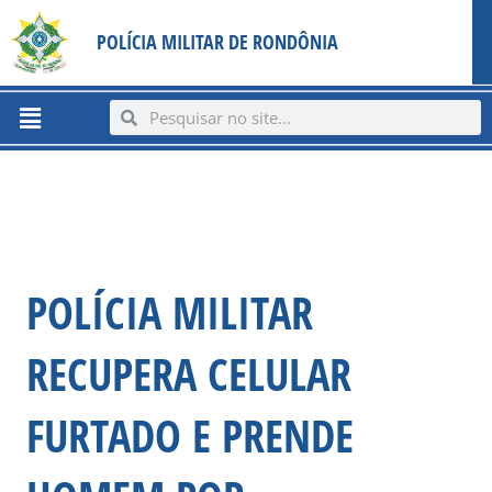
Ir
content
POLÍCIA MILITAR DE RONDÔNIA
para
o
conteúdo
Menu
Search
Search
POLÍCIA MILITAR
RECUPERA CELULAR
FURTADO E PRENDE