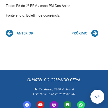
Texto: P5 do 7º BPM / cabo PM Dos Anjos
Fonte e foto: Boletim de ocorrência
Prev
Ne
ANTERIOR
PRÓXIMO
QUARTEL DO COMANDO GERAL
Av. Tiradentes, 3360, Embratel
CEP: 76801-552, Porto Velho-RO
F
Y
I
E
W
a
o
n
n
h