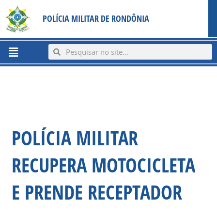
Ir
content
POLÍCIA MILITAR DE RONDÔNIA
para
o
conteúdo
Menu
Search
Search
POLÍCIA MILITAR
RECUPERA MOTOCICLETA
E PRENDE RECEPTADOR