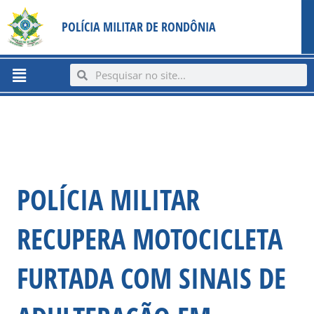
Ir
content
POLÍCIA MILITAR DE RONDÔNIA
para
o
conteúdo
Menu
Search
Search
POLÍCIA MILITAR
RECUPERA MOTOCICLETA
FURTADA COM SINAIS DE