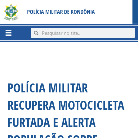
Ir
content
POLÍCIA MILITAR DE RONDÔNIA
para
o
conteúdo
Menu
Search
Search
POLÍCIA MILITAR
RECUPERA MOTOCICLETA
FURTADA E ALERTA