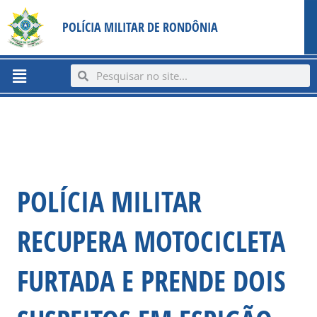
Ir
content
POLÍCIA MILITAR DE RONDÔNIA
para
o
conteúdo
Menu
Search
Search
POLÍCIA MILITAR
RECUPERA MOTOCICLETA
FURTADA E PRENDE DOIS