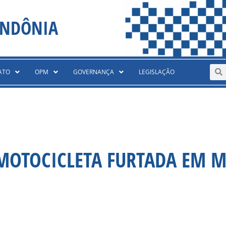
ONDÔNIA
Sear
S
ATO
OPM
GOVERNANÇA
LEGISLAÇÃO
 MOTOCICLETA FURTADA EM 