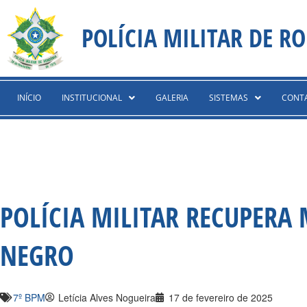
Ir
content
para
POLÍCIA MILITAR DE R
o
conteúdo
INÍCIO
INSTITUCIONAL
GALERIA
SISTEMAS
CONT
POLÍCIA MILITAR RECUPERA
NEGRO
7º BPM
Letícia Alves Nogueira
17 de fevereiro de 2025