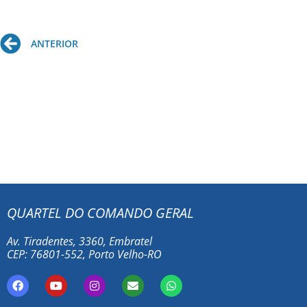
Prev
ANTERIOR
QUARTEL DO COMANDO GERAL
Av. Tiradentes, 3360, Embratel
CEP: 76801-552, Porto Velho-RO
F
Y
I
E
W
a
o
n
n
h
c
u
s
v
a