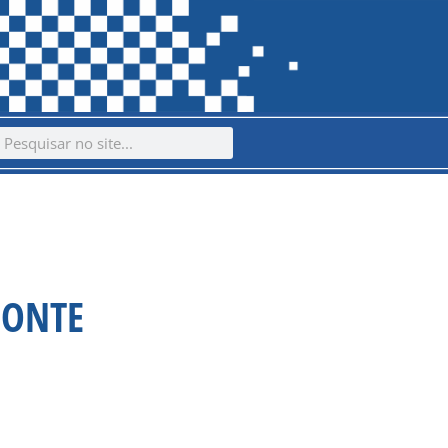
ch
earch
MONTE