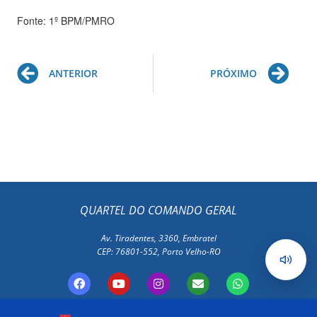
Fonte: 1º BPM/PMRO
Prev
Ne
ANTERIOR
PRÓXIMO
QUARTEL DO COMANDO GERAL
Av. Tiradentes, 3360, Embratel
CEP: 76801-552, Porto Velho-RO
F
Y
I
E
W
a
o
n
n
h
c
u
s
v
a
e
t
t
e
t
Polícia Militar de Rondônia