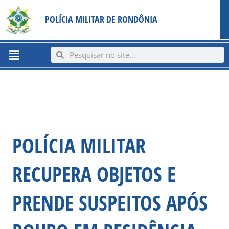
Ir
content
POLÍCIA MILITAR DE RONDÔNIA
para
o
conteúdo
Menu
Search
Search
POLÍCIA MILITAR
RECUPERA OBJETOS E
PRENDE SUSPEITOS APÓS