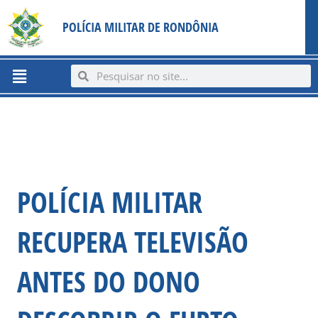
Ir
content
POLÍCIA MILITAR DE RONDÔNIA
para
o
conteúdo
Menu
Search
Search
POLÍCIA MILITAR
RECUPERA TELEVISÃO
ANTES DO DONO