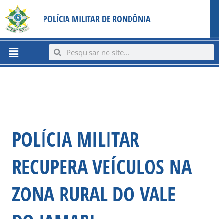
Ir
content
POLÍCIA MILITAR DE RONDÔNIA
para
o
conteúdo
Menu
Search
Search
POLÍCIA MILITAR
RECUPERA VEÍCULOS NA
ZONA RURAL DO VALE