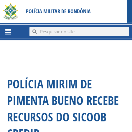
Ir
content
POLÍCIA MILITAR DE RONDÔNIA
para
o
conteúdo
Menu
Search
Search
POLÍCIA MIRIM DE
PIMENTA BUENO RECEBE
RECURSOS DO SICOOB