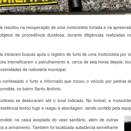
is resultou na recuperação de uma motocicleta furtada e na apreens
objetos de procedência duvidosa, durante diligências realizadas 
is iniciaram buscas após o registro de furto de uma motocicleta por 
pes intensificaram o patrulhamento e, cerca de seis horas depois, 
oximidades da rodoviária municipal.
a confessado o furto e informado que trocou o veículo por pedras d
condida, no bairro Santo Antônio.
liciais se deslocaram até o local indicado. No imóvel, a motociclet
esidência tentou fugir e reagiu à abordagem, sendo contido pela equi
ndido na caixa acoplada do vaso sanitário, além de outras
os a armamento. Também foi localizada substância semelhante