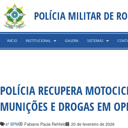
Ir
content
para
POLÍCIA MILITAR DE R
o
conteúdo
INÍCIO
INSTITUCIONAL
GALERIA
SISTEMAS
CONT
POLÍCIA RECUPERA MOTOCIC
MUNIÇÕES E DROGAS EM OP
4º BPM
Fabiane Paula Rehfeld
20 de fevereiro de 2026