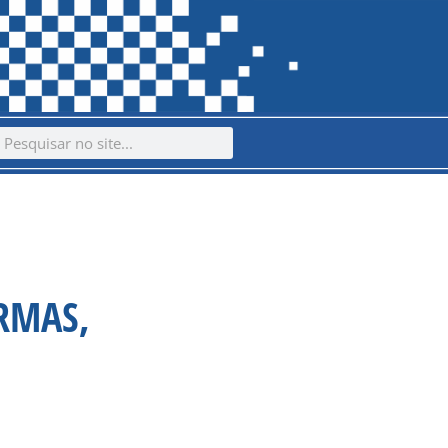
ch
earch
RMAS,