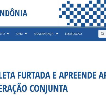
ONDÔNIA
Sear
S
ATO
OPM
GOVERNANÇA
LEGISLAÇÃO
LETA FURTADA E APREENDE A
ERAÇÃO CONJUNTA