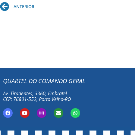
Prev
ANTERIOR
QUARTEL DO COMANDO GERAL
Av. Tiradentes, 3360, Embratel
CEP: 76801-552, Porto Velho-RO
F
Y
I
E
W
a
o
n
n
h
c
u
s
v
a
e
t
t
e
t
b
u
a
l
s
o
b
g
o
a