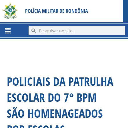
Ir
content
POLÍCIA MILITAR DE RONDÔNIA
para
o
conteúdo
Menu
Search
Search
POLICIAIS DA PATRULHA
ESCOLAR DO 7° BPM
SÃO HOMENAGEADOS