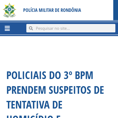
Ir
content
POLÍCIA MILITAR DE RONDÔNIA
para
o
conteúdo
Menu
Search
Search
POLICIAIS DO 3º BPM
PRENDEM SUSPEITOS DE
TENTATIVA DE