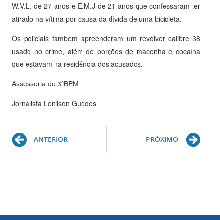
W.V.L, de 27 anos e E.M.J de 21 anos que confessaram ter
atirado na vítima por causa da dívida de uma bicicleta.
Os policiais também apreenderam um revólver calibre 38
usado no crime, além de porções de maconha e cocaína
que estavam na residência dos acusados.
Assessoria do 3ºBPM
Jornalista Lenilson Guedes
Prev
Ne
ANTERIOR
PRÓXIMO