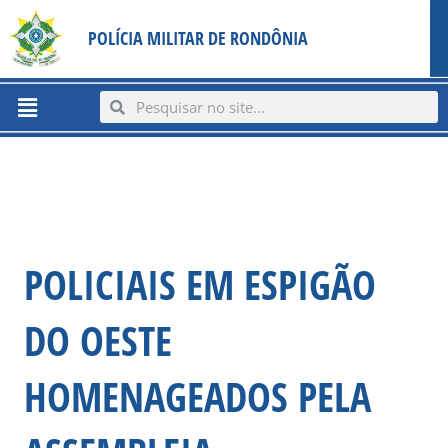
Ir
content
POLÍCIA MILITAR DE RONDÔNIA
para
o
conteúdo
Menu
Search
Search
POLICIAIS EM ESPIGÃO
DO OESTE
HOMENAGEADOS PELA