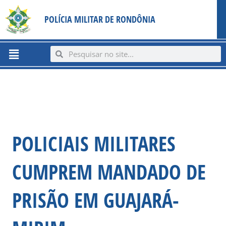
Ir
content
POLÍCIA MILITAR DE RONDÔNIA
para
o
conteúdo
Menu
Search
Search
POLICIAIS MILITARES
CUMPREM MANDADO DE
PRISÃO EM GUAJARÁ-