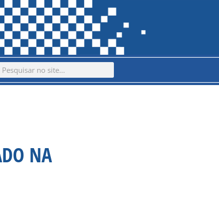
ch
earch
ADO NA