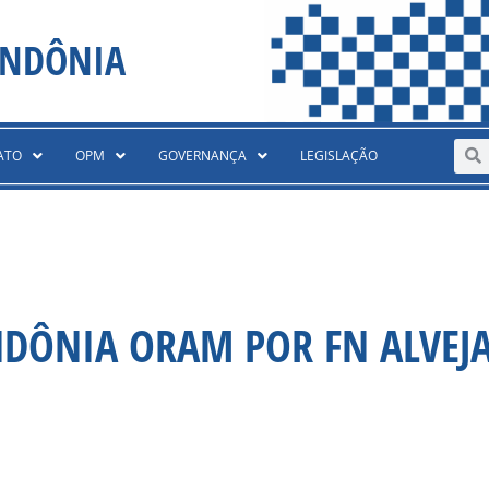
ONDÔNIA
Sear
S
ATO
OPM
GOVERNANÇA
LEGISLAÇÃO
ONDÔNIA ORAM POR FN ALVEJ