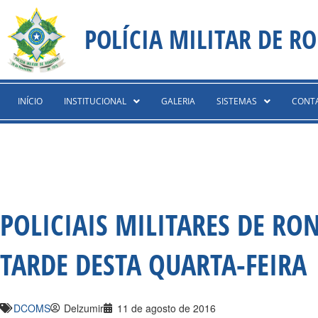
Ir
content
para
POLÍCIA MILITAR DE R
o
conteúdo
INÍCIO
INSTITUCIONAL
GALERIA
SISTEMAS
CONT
POLICIAIS MILITARES DE R
TARDE DESTA QUARTA-FEIRA
DCOMS
Delzumir
11 de agosto de 2016