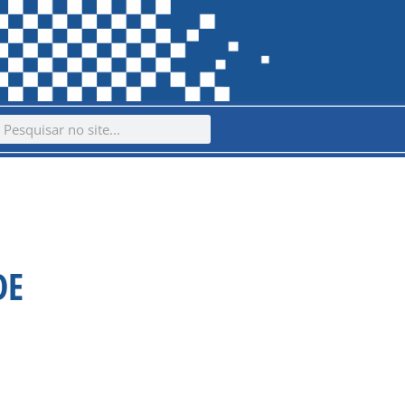
ch
earch
DE