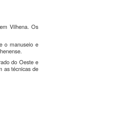
 em Vilhena. Os
re o manuseio e
ilhenense.
rado do Oeste e
m as técnicas de