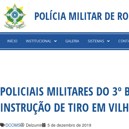
Ir
content
para
POLÍCIA MILITAR DE R
o
conteúdo
INÍCIO
INSTITUCIONAL
GALERIA
SISTEMAS
CONT
POLICIAIS MILITARES DO 3º
INSTRUÇÃO DE TIRO EM VIL
DCOMS
Delzumir
5 de dezembro de 2019