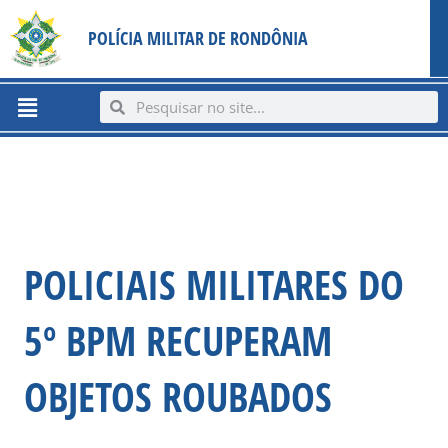
Ir
content
POLÍCIA MILITAR DE RONDÔNIA
para
o
conteúdo
Menu
Search
Search
POLICIAIS MILITARES DO
5º BPM RECUPERAM
OBJETOS ROUBADOS