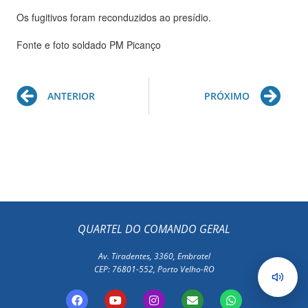
Os fugitivos foram reconduzidos ao presídio.
Fonte e foto soldado PM Picanço
Prev
Ne
ANTERIOR
PRÓXIMO
QUARTEL DO COMANDO GERAL
Av. Tiradentes, 3360, Embratel
CEP: 76801-552, Porto Velho-RO
F
Y
I
E
W
a
o
n
n
h