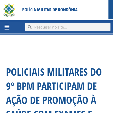
Ir
content
POLÍCIA MILITAR DE RONDÔNIA
para
o
conteúdo
Menu
Search
Search
POLICIAIS MILITARES DO
9º BPM PARTICIPAM DE
AÇÃO DE PROMOÇÃO À