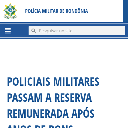
Ir
content
POLÍCIA MILITAR DE RONDÔNIA
para
o
conteúdo
Menu
Search
Search
POLICIAIS MILITARES
PASSAM A RESERVA
REMUNERADA APÓS