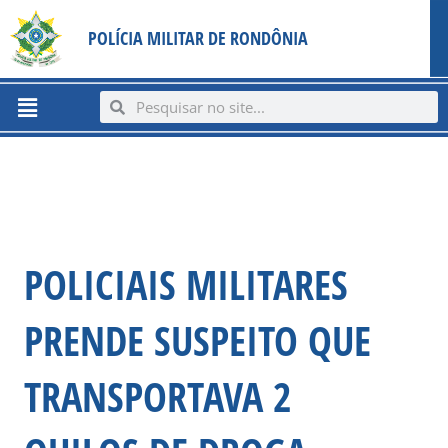
Ir
content
POLÍCIA MILITAR DE RONDÔNIA
para
o
conteúdo
Menu
Search
Search
POLICIAIS MILITARES
PRENDE SUSPEITO QUE
TRANSPORTAVA 2