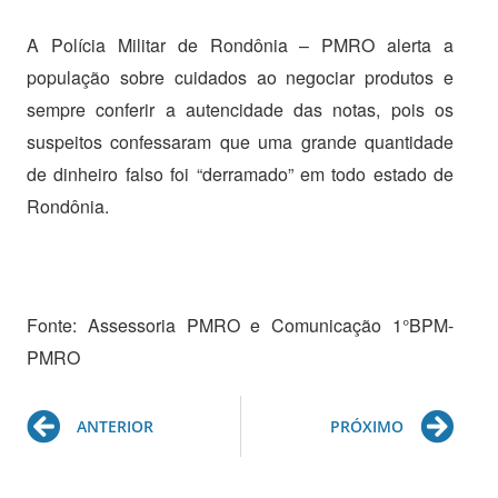
A Polícia Militar de Rondônia – PMRO alerta a
população sobre cuidados ao negociar produtos e
sempre conferir a autencidade das notas, pois os
suspeitos confessaram que uma grande quantidade
de dinheiro falso foi “derramado” em todo estado de
Rondônia.
Fonte: Assessoria PMRO e Comunicação 1°BPM-
PMRO
Prev
Ne
ANTERIOR
PRÓXIMO