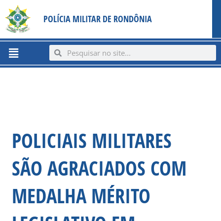
Ir
content
POLÍCIA MILITAR DE RONDÔNIA
para
o
conteúdo
Menu
Search
Search
POLICIAIS MILITARES
SÃO AGRACIADOS COM
MEDALHA MÉRITO