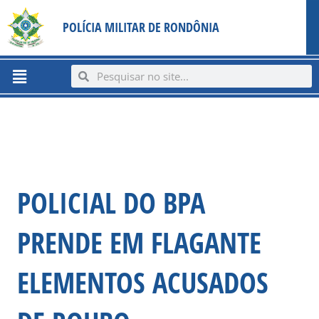
Ir
content
POLÍCIA MILITAR DE RONDÔNIA
para
o
conteúdo
Menu
Search
Search
POLICIAL DO BPA
PRENDE EM FLAGANTE
ELEMENTOS ACUSADOS