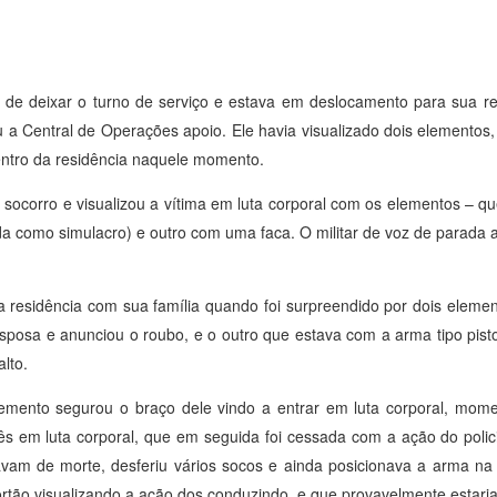
o de deixar o turno de serviço e estava em deslocamento para sua r
 a Central de Operações apoio. Ele havia visualizado dois elementos
dentro da residência naquele momento.
 de socorro e visualizou a vítima em luta corporal com os elementos –
da como simulacro) e outro com uma faca. O militar de voz de parada a
ua residência com sua família quando foi surpreendido por dois elem
posa e anunciou o roubo, e o outro que estava com a arma tipo pist
lto.
emento segurou o braço dele vindo a entrar em luta corporal, mom
rês em luta corporal, que em seguida foi cessada com a ação do policia
avam de morte, desferiu vários socos e ainda posicionava a arma n
rtão visualizando a ação dos conduzindo, e que provavelmente estari