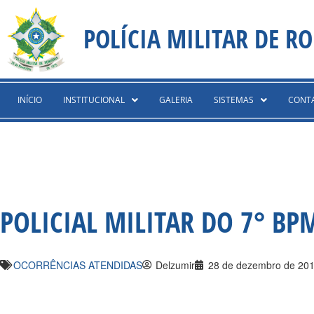
Ir
content
para
POLÍCIA MILITAR DE R
o
conteúdo
INÍCIO
INSTITUCIONAL
GALERIA
SISTEMAS
CONT
POLICIAL MILITAR DO 7° BP
OCORRÊNCIAS ATENDIDAS
Delzumir
28 de dezembro de 20