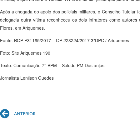
Após a chegada do apoio dos policiais militares, o Conselho Tutelar 
delegacia outra vítima reconheceu os dois infratores como autore
Flores, em Ariquemes.
Fonte: BOP P31165/2017 – OP 223224/2017 3ªDPC / Ariquemes
Foto: Site Ariquemes 190
Texto: Comunicação 7° BPM – Solddo PM Dos anjos
Jornalista Lenilson Guedes
Prev
ANTERIOR