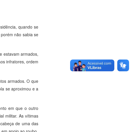
esidência, quando se
, porém não sabia se
 que estavam armados,
os infratores, ordem
entos armados. O que
ola se aproximou e a
ento em que o outro
l militar. As vítimas
a cabeça de uma das
a em apoio ao roubo.