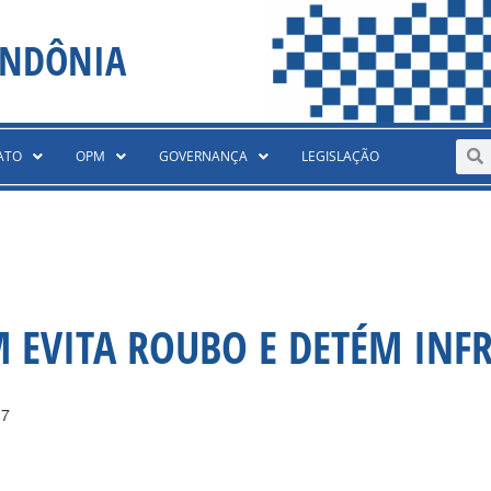
ONDÔNIA
Sear
S
ATO
OPM
GOVERNANÇA
LEGISLAÇÃO
M EVITA ROUBO E DETÉM INF
17