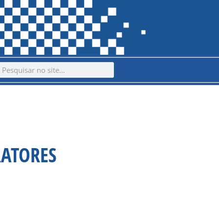
ch
earch
RATORES