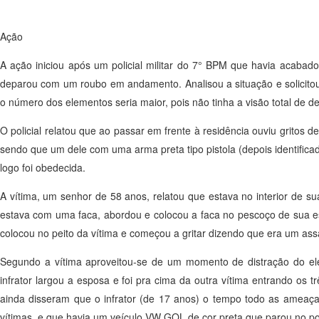
Ação
A ação iniciou após um policial militar do 7° BPM que havia acabad
deparou com um roubo em andamento. Analisou a situação e solicitou
o número dos elementos seria maior, pois não tinha a visão total de 
O policial relatou que ao passar em frente à residência ouviu gritos
sendo que um dele com uma arma preta tipo pistola (depois identifica
logo foi obedecida.
A vítima, um senhor de 58 anos, relatou que estava no interior de s
estava com uma faca, abordou e colocou a faca no pescoço de sua es
colocou no peito da vítima e começou a gritar dizendo que era um assa
Segundo a vítima aproveitou-se de um momento de distração do el
infrator largou a esposa e foi pra cima da outra vítima entrando os t
ainda disseram que o infrator (de 17 anos) o tempo todo as ameaç
vítimas, e que havia um veículo VW GOL de cor preta que parou no po