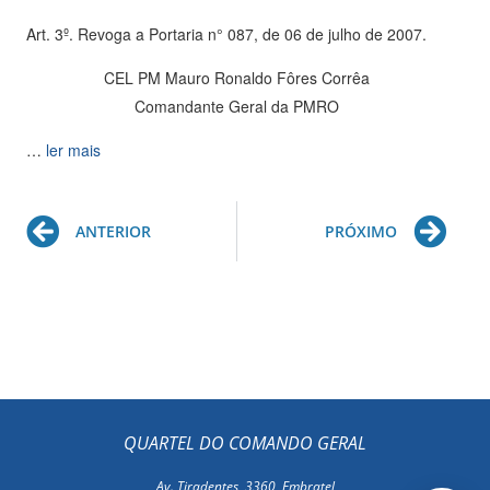
Art. 3º. Revoga a Portaria n° 087, de 06 de julho de 2007.
CEL PM Mauro Ronaldo Fôres Corrêa
Comandante Geral da PMRO
…
ler mais
Prev
Ne
ANTERIOR
PRÓXIMO
QUARTEL DO COMANDO GERAL
Av. Tiradentes, 3360, Embratel