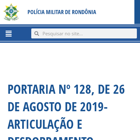
Ir
content
POLÍCIA MILITAR DE RONDÔNIA
para
o
conteúdo
Menu
Search
Search
PORTARIA Nº 128, DE 26
DE AGOSTO DE 2019-
ARTICULAÇÃO E