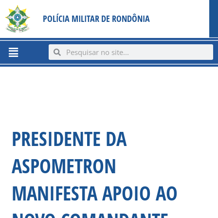
Ir
content
POLÍCIA MILITAR DE RONDÔNIA
para
o
conteúdo
Menu
Search
Search
PRESIDENTE DA
ASPOMETRON
MANIFESTA APOIO AO