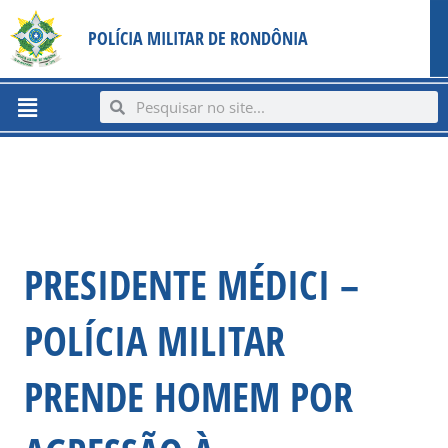
Ir
content
POLÍCIA MILITAR DE RONDÔNIA
para
o
conteúdo
Menu
Search
Search
PRESIDENTE MÉDICI –
POLÍCIA MILITAR
PRENDE HOMEM POR