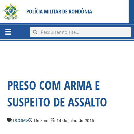
Ir
content
POLÍCIA MILITAR DE RONDÔNIA
para
o
conteúdo
Menu
Search
Search
PRESO COM ARMA E
SUSPEITO DE ASSALTO
DCOMS
Delzumir
14 de julho de 2015