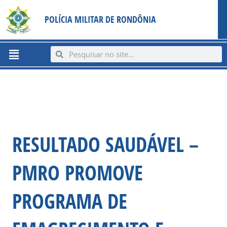
Ir
content
POLÍCIA MILITAR DE RONDÔNIA
para
o
conteúdo
Menu
Search
Search
RESULTADO SAUDÁVEL –
PMRO PROMOVE
PROGRAMA DE