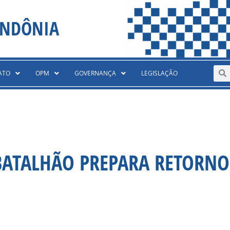
ONDÔNIA
Sear
S
ATO
OPM
GOVERNANÇA
LEGISLAÇÃO
 BATALHÃO PREPARA RETORNO