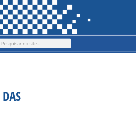
ch
earch
 DAS