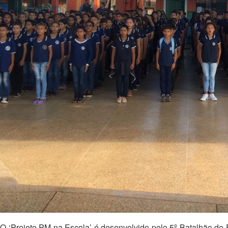
O ‘Projeto PM na Escola’ é desenvolvido pelo 5º Batalhão de Po