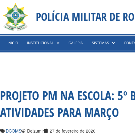
Ir
content
para
POLÍCIA MILITAR DE R
o
conteúdo
INÍCIO
INSTITUCIONAL
GALERIA
SISTEMAS
CONT
PROJETO PM NA ESCOLA: 5º
ATIVIDADES PARA MARÇO
DCOMS
Delzumir
27 de fevereiro de 2020