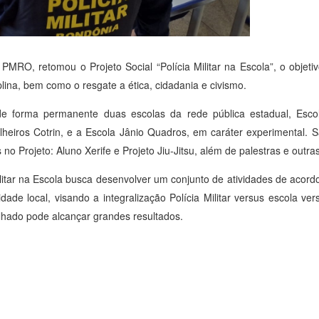
 PMRO, retomou o Projeto Social “Polícia Militar na Escola”, o objet
plina, bem como o resgate a ética, cidadania e civismo.
de forma permanente duas escolas da rede pública estadual, Esc
lheiros Cotrin, e a Escola Jânio Quadros, em caráter experimental. 
 no Projeto: Aluno Xerife e Projeto Jiu-Jitsu, além de palestras e outras
ilitar na Escola busca desenvolver um conjunto de atividades de acord
ade local, visando a integralização Polícia Militar versus escola v
lhado pode alcançar grandes resultados.