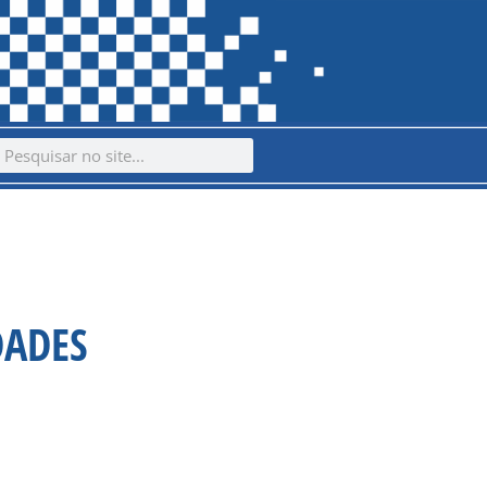
ch
earch
DADES