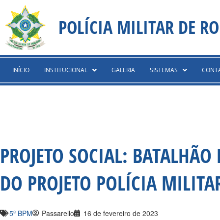
Ir
content
para
POLÍCIA MILITAR DE R
o
conteúdo
INÍCIO
INSTITUCIONAL
GALERIA
SISTEMAS
CONT
PROJETO SOCIAL: BATALHÃO 
DO PROJETO POLÍCIA MILITA
5º BPM
Passarello
16 de fevereiro de 2023