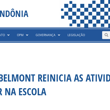
ONDÔNIA
Sear
S
ATO
OPM
GOVERNANÇA
LEGISLAÇÃO
BELMONT REINICIA AS ATIVI
R NA ESCOLA