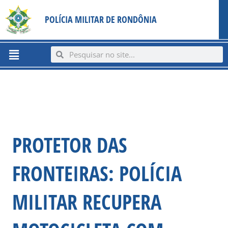
Ir
content
POLÍCIA MILITAR DE RONDÔNIA
para
o
conteúdo
Menu
Search
Search
PROTETOR DAS
FRONTEIRAS: POLÍCIA
MILITAR RECUPERA