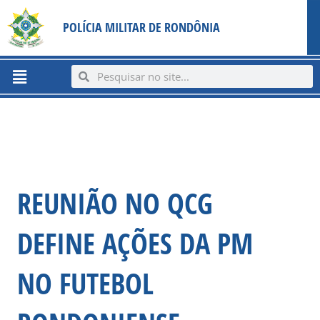
Ir
content
POLÍCIA MILITAR DE RONDÔNIA
para
o
conteúdo
Menu
Search
Search
REUNIÃO NO QCG
DEFINE AÇÕES DA PM
NO FUTEBOL