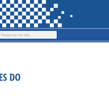
ch
earch
ES DO