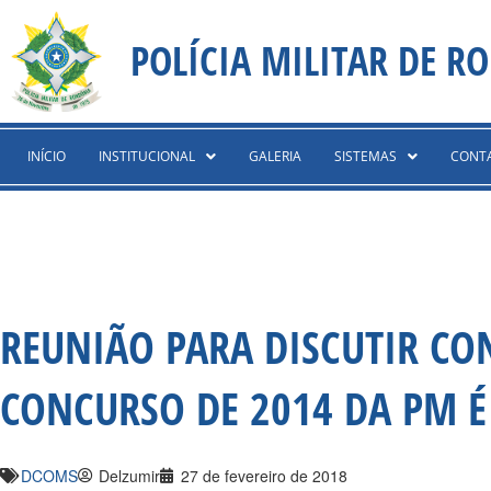
Ir
content
para
POLÍCIA MILITAR DE R
o
conteúdo
INÍCIO
INSTITUCIONAL
GALERIA
SISTEMAS
CONT
REUNIÃO PARA DISCUTIR C
CONCURSO DE 2014 DA PM É
DCOMS
Delzumir
27 de fevereiro de 2018