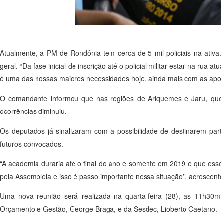
Atualmente, a PM de Rondônia tem cerca de 5 mil policiais na ativ
geral. “Da fase inicial de inscrição até o policial militar estar na
é uma das nossas maiores necessidades hoje, ainda mais com as apo
O comandante informou que nas regiões de Ariquemes e Jaru, que r
ocorrências diminuiu.
Os deputados já sinalizaram com a possibilidade de destinarem pa
futuros convocados.
“A academia duraria até o final do ano e somente em 2019 e que esse
pela Assembleia e isso é passo importante nessa situação”, acrescen
Uma nova reunião será realizada na quarta-feira (28), as 11h30min
Orçamento e Gestão, George Braga, e da Sesdec, Lioberto Caetano.