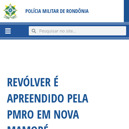
Ir
content
POLÍCIA MILITAR DE RONDÔNIA
para
o
conteúdo
Menu
Search
Search
REVÓLVER É
APREENDIDO PELA
PMRO EM NOVA