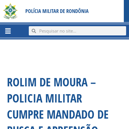
Ir
content
POLÍCIA MILITAR DE RONDÔNIA
para
o
conteúdo
Menu
Search
Search
ROLIM DE MOURA –
POLICIA MILITAR
CUMPRE MANDADO DE