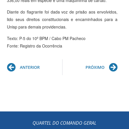
336,00 reais em espécie e uma maquininha de cartão.
Diante do flagrante foi dada voz de prisão aos envolvidos,
lido seus direitos constitucionais e encaminhados para a
Unisp para demais providencias.
Texto: P-5 do 10º BPM / Cabo PM Pacheco
Fonte: Registro da Ocorrência
Prev
Ne
ANTERIOR
PRÓXIMO
QUARTEL DO COMANDO GERAL