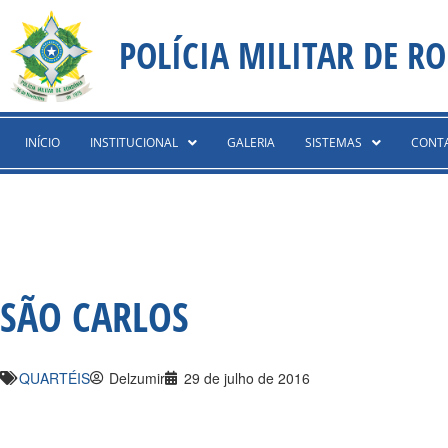
Ir
content
para
POLÍCIA MILITAR DE R
o
conteúdo
INÍCIO
INSTITUCIONAL
GALERIA
SISTEMAS
CONT
SÃO CARLOS
QUARTÉIS
Delzumir
29 de julho de 2016