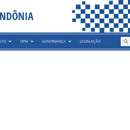
ONDÔNIA
Sear
S
ATO
OPM
GOVERNANÇA
LEGISLAÇÃO