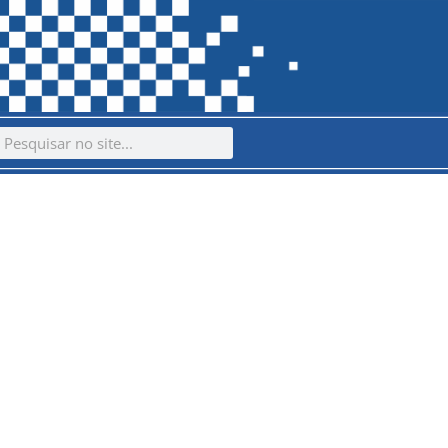
ch
earch