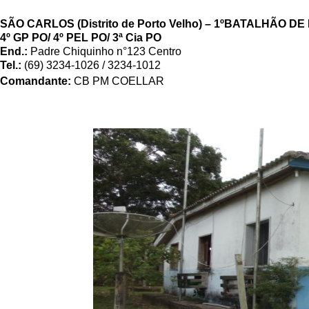
SÃO CARLOS (Distrito de Porto Velho) – 1
º
BATALHÃO DE P
4º GP PO/ 4º PEL PO/ 3ª Cia PO
End.:
Padre Chiquinho n°123 Centro
Tel.:
(69) 3234-1026 / 3234-1012
Comandante:
CB PM COELLAR