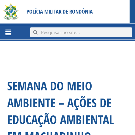
Ir
content
POLÍCIA MILITAR DE RONDÔNIA
para
o
conteúdo
Menu
Search
Search
SEMANA DO MEIO
AMBIENTE – AÇÕES DE
EDUCAÇÃO AMBIENTAL