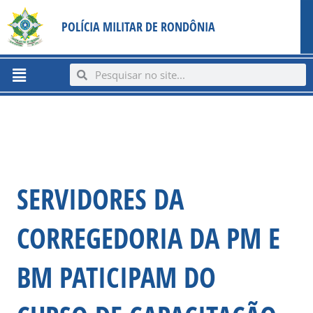
Ir
content
POLÍCIA MILITAR DE RONDÔNIA
para
o
conteúdo
Menu
Search
Search
SERVIDORES DA
CORREGEDORIA DA PM E
BM PATICIPAM DO