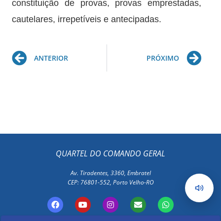
constituição de provas, provas emprestadas,
cautelares, irrepetíveis e antecipadas.
Prev
Ne
ANTERIOR
PRÓXIMO
QUARTEL DO COMANDO GERAL
Av. Tiradentes, 3360, Embratel
CEP: 76801-552, Porto Velho-RO
F
Y
I
E
W
a
o
n
n
h
c
u
s
v
a