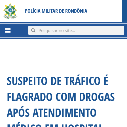
Ir
content
POLÍCIA MILITAR DE RONDÔNIA
para
o
conteúdo
Menu
Search
Search
SUSPEITO DE TRÁFICO É
FLAGRADO COM DROGAS
APÓS ATENDIMENTO