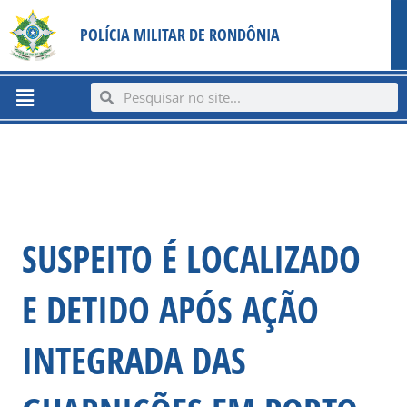
Ir
content
POLÍCIA MILITAR DE RONDÔNIA
para
o
conteúdo
Menu
Search
Search
SUSPEITO É LOCALIZADO
E DETIDO APÓS AÇÃO
INTEGRADA DAS