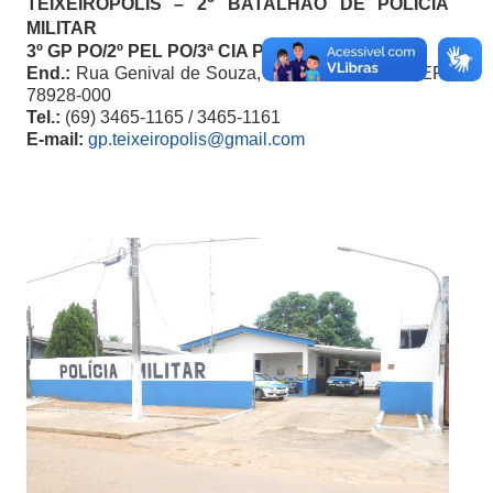
º
TEIXEIRÓPOLIS – 2
BATALHÃO DE POLÍCIA
MILITAR
3º GP PO/2º PEL PO/3ª CIA PO
End.:
Rua Genival de Souza, 2286 – Centro – CEP:
78928-000
Tel.:
(69) 3465-1165 / 3465-1161
E-mail:
gp.teixeiropolis@gmail.com