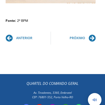
Fonte:
2º BPM
Prev
Ne
ANTERIOR
PRÓXIMO
QUARTEL DO COMANDO GERAL
Av. Tiradentes, 3360, Embratel
CEP: 76801-552, Porto Velho-RO