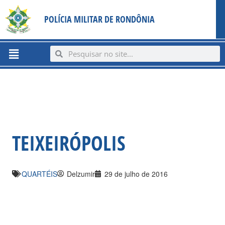
Ir
content
POLÍCIA MILITAR DE RONDÔNIA
para
o
conteúdo
Menu
Search
Search
TEIXEIRÓPOLIS
QUARTÉIS
Delzumir
29 de julho de 2016