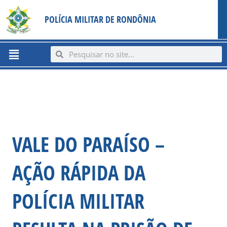
Ir
content
POLÍCIA MILITAR DE RONDÔNIA
para
o
conteúdo
Menu
Search
Search
VALE DO PARAÍSO –
AÇÃO RÁPIDA DA
POLÍCIA MILITAR