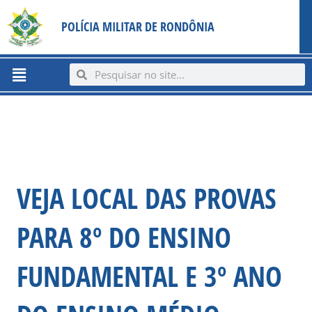
Ir
content
POLÍCIA MILITAR DE RONDÔNIA
para
o
conteúdo
Menu
Search
Search
VEJA LOCAL DAS PROVAS
PARA 8º DO ENSINO
FUNDAMENTAL E 3º ANO