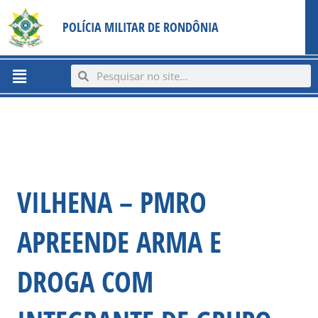
Ir
content
POLÍCIA MILITAR DE RONDÔNIA
para
o
conteúdo
Menu
Search
Search
VILHENA – PMRO
APREENDE ARMA E
DROGA COM