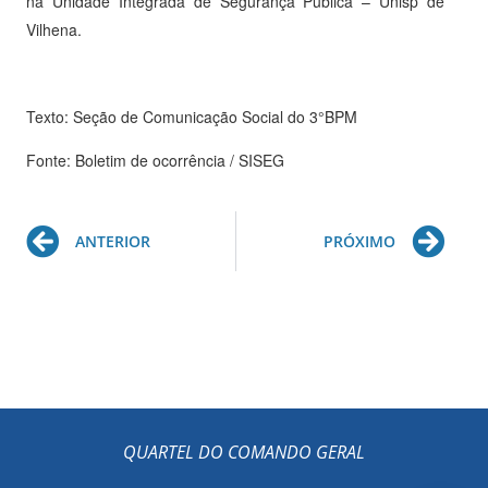
na Unidade Integrada de Segurança Pública – Unisp de
Vilhena.
Texto: Seção de Comunicação Social do 3°BPM
Fonte: Boletim de ocorrência / SISEG
Prev
Ne
ANTERIOR
PRÓXIMO
QUARTEL DO COMANDO GERAL