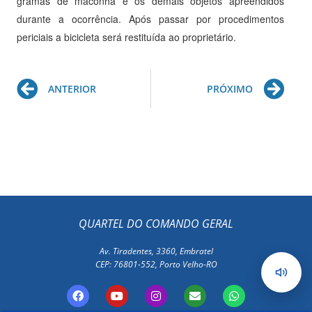
gramas de maconha e os demais objetos apreendidos
durante a ocorrência. Após passar por procedimentos
periciais a bicicleta será restituída ao proprietário.
Prev
Ne
ANTERIOR
PRÓXIMO
QUARTEL DO COMANDO GERAL
Av. Tiradentes, 3360, Embratel
CEP: 76801-552, Porto Velho-RO
F
Y
I
E
W
a
o
n
n
h
c
u
s
v
a