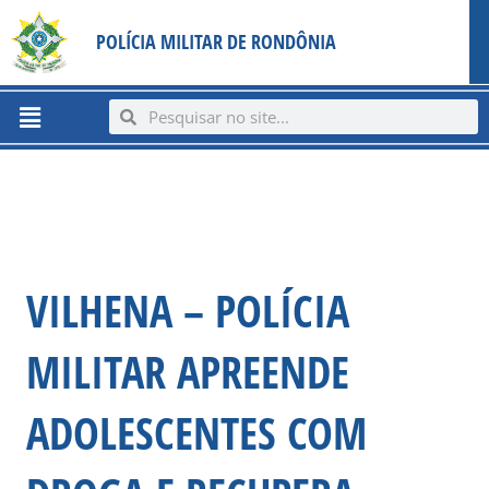
Ir
content
POLÍCIA MILITAR DE RONDÔNIA
para
o
conteúdo
Menu
Search
Search
VILHENA – POLÍCIA
MILITAR APREENDE
ADOLESCENTES COM