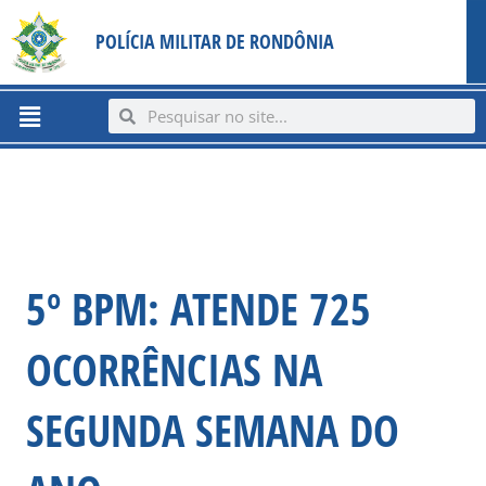
Ir
content
POLÍCIA MILITAR DE RONDÔNIA
para
o
conteúdo
Menu
Search
Search
5º BPM: ATENDE 725
OCORRÊNCIAS NA
SEGUNDA SEMANA DO