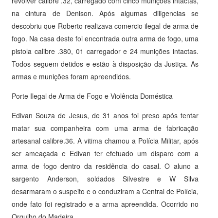
revolver calibre .32, carregado com cinco munições intactas,
na cintura de Denison. Após algumas diligencias se
descobriu que Roberto realizava comercio ilegal de arma de
fogo. Na casa deste foi encontrada outra arma de fogo, uma
pistola calibre .380, 01 carregador e 24 munições intactas.
Todos seguem detidos e estão à disposição da Justiça. As
armas e munições foram apreendidos.
Porte Ilegal de Arma de Fogo e Violência Doméstica
Edivan Souza de Jesus, de 31 anos foi preso após tentar
matar sua companheira com uma arma de fabricação
artesanal calibre.36. A vitima chamou a Polícia Militar, após
ser ameaçada e Edivan ter efetuado um disparo com a
arma de fogo dentro da residência do casal. O aluno a
sargento Anderson, soldados Silvestre e W Silva
desarmaram o suspeito e o conduziram a Central de Polícia,
onde fato foi registrado e a arma apreendida. Ocorrido no
Orgulho do Madeira.