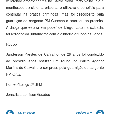
vendendo entorpecentes no Bairro Nova Porto Velho, ele é
monitorado do sistema prisional e utilizava o beneficio para
continuar na pratica criminosa, mas foi descoberto pela
guarnição do sargento PM Gusmão e retornou ao presidio.
A droga que estava em poder de Diego, cocaína oxidada,
foi apreendida juntamente com o dinheiro oriundo da venda.
Roubo
Janderson Prestes de Carvalho, de 28 anos foi conduzido
ao presídio após realizar um roubo no Bairro Agenor
Martins de Carvalho e ser preso pela guarnição do sargento
PM Ortiz.
Fonte Picanço 5º BPM
Jornalista Lenilson Guedes
Prev
Ne
ANTERIOR
PRÓXIMO