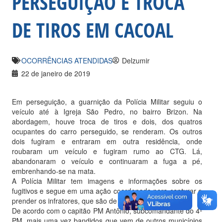
PERSEGUIÇÃO E TROCA
DE TIROS EM CACOAL
OCORRÊNCIAS ATENDIDAS
Delzumir
22 de janeiro de 2019
Em perseguição, a guarnição da Polícia Militar seguiu o
veículo até à Igreja São Pedro, no bairro Brizon. Na
abordagem, houve troca de tiros e dois, dos quatros
ocupantes do carro perseguido, se renderam. Os outros
dois fugiram e entraram em outra residência, onde
roubaram um veículo e fugiram rumo ao CTG. Lá,
abandonaram o veículo e continuaram a fuga a pé,
embrenhando-se na mata.
A Polícia Militar tem imagens e informações sobre os
fugitivos e segue em uma ação coordenada para capturar e
prender os infratores, que são de Porto Velho.
De acordo com o capitão PM Antônio, subcomandante do 4º
PM, mais uma vez bandidos que vem de outros municípios