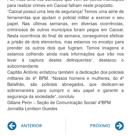
para realizar crimes em Cacoal falham neste propósito.
“Cacoal possui uma teia de segurança! Temos uma série de
ferramentas que ajudam o policial militar a exercer o seu
papel. Nas últimas semanas, em diversas ocorrências,
criminosos de outros municípios foram pegos em Cacoal.
Nesta ocorrência do final de semana, conseguimos efetivar
a prisão de dois elementos, mas estamos no encalço para
prender os outros dois que fugiram. Temos imagens e
estamos colhendo ainda mais informações que irão nos
levar à captura destes delinquentes”, destacou o
subcomandante.
Capitão Antônio enfatizou também a dedicação dos policiais
militares do 4º BPM. “Nossos homens e mulheres, do 4º
Batalhão, são policiais abnegados, que dedicam-se
sobremaneira para cumprir o seu papel e garantir a
segurança da sociedade”, concluiu
Giliane Perin – Seção de Comunicação Social/ 4ºBPM
Jornalita Lenilson Guedes
Prev
Ne
ANTERIOR
PRÓXIMO