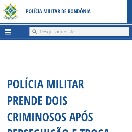
Ir
content
POLÍCIA MILITAR DE RONDÔNIA
para
o
conteúdo
Menu
Search
Search
POLÍCIA MILITAR
PRENDE DOIS
CRIMINOSOS APÓS